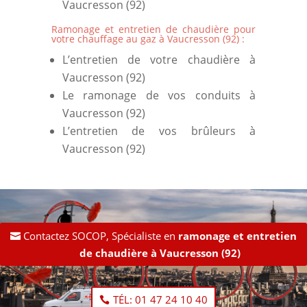
Vaucresson (92)
Ramonage et entretien de chaudière pour
votre chauffage au gaz à Vaucresson (92)
:
L’
entretien de votre chaudière à
Vaucresson (92)
Le
ramonage de vos conduits à
Vaucresson (92)
L’
entretien de vos brûleurs à
Vaucresson (92)
Contactez SOCOP, Spécialiste en
ramonage et entretien
de chaudière à Vaucresson (92)
TÉL: 01 47 24 10 40