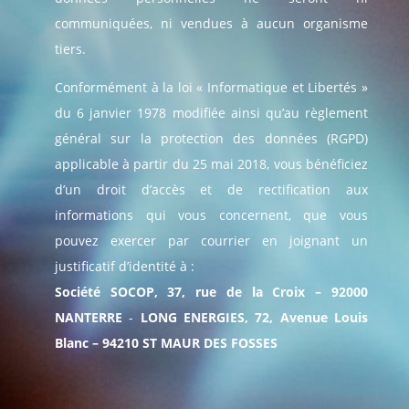
communiquées, ni vendues à aucun organisme
tiers.
Conformément à la loi « Informatique et Libertés »
du 6 janvier 1978 modifiée ainsi qu’au règlement
général sur la protection des données (RGPD)
applicable à partir du 25 mai 2018, vous bénéficiez
d’un droit d’accès et de rectification aux
informations qui vous concernent, que vous
pouvez exercer par courrier en joignant un
justificatif d’identité à :
Société SOCOP, 37, rue de la Croix – 92000
NANTERRE
-
LONG ENERGIES, 72, Avenue Louis
Blanc – 94210 ST MAUR DES FOSSES