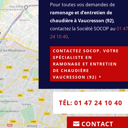
Pour toutes vos demandes de
ramonage et d’entretien de
chaudière à Vaucresson (92)
,
contactez la Société SOCOP au
01 47
24 10 40
.
CONTACTEZ SOCOP, VOTRE
SPÉCIALISTE EN
RAMONAGE ET ENTRETIEN
DE CHAUDIÈRE
VAUCRESSON (92)
TÉL: 01 47 24 10 40
CONTACT