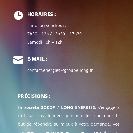

HORAIRES :
Lundi au vendredi :
7h30 – 12h / 13h30 – 17h30
Samedi : 8h – 12h

E-MAIL :
contact.energies@groupe-long.fr
PRÉCISIONS :
La
société SOCOP / LONG ENERGIES
, s’engage à
n’utiliser vos données personnelles que dans le
but de répondre au mieux à votre demande. Vos
données personnelles ne seront ni